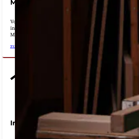
Möbelbau
Von Herstellung bis hin zur Montage von
individuellen Einbauschränken und einzigartigen
Möbelstücken.
zur Leistung
Innenausbau