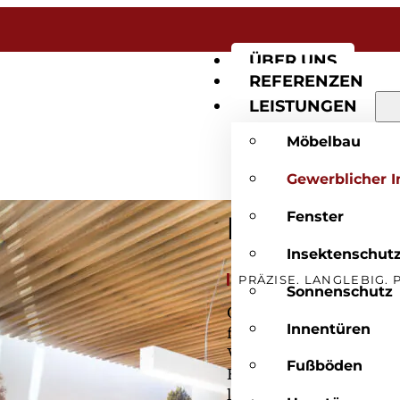
ÜBER UNS
REFERENZEN
LEISTUNGEN
Möbelbau
Gewerblicher 
Fenster
Funktion t
Insektenschut
PRÄZISE. LANGLEBIG. 
Sonnenschutz
Ob Büro, Verkaufsraum o
Innentüren
für den gewerblichen In
Von der Planung bis zu
Fußböden
Einrichtungen, die per
langlebig und professi