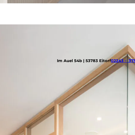
Im Auel 54b | 53783 Eitorf
02243 - 37