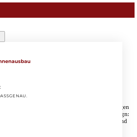
Innenausbau
rifft Gestaltung
z
PASSGENAU.
der Praxis – wir realisieren individuelle Lösungen
nenausbau. Funktionalität trifft bei uns auf Design:
r Montage liefern wir maßgeschneiderte Möbel und
fekt zu Ihrem Unternehmen passen. Hochwertig,
onell umgesetzt