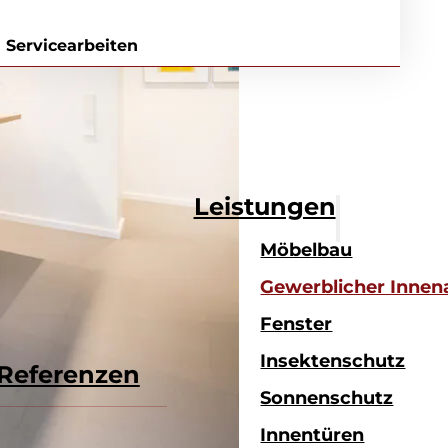
aren
 Servicearbeiten
Leistungen
Möbelbau
Gewerblicher Inne
Fenster
Insektenschutz
Referenzen
Sonnenschutz
Innentüren