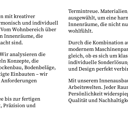
Termintreue. Materialien
n mit kreativer
ausgewählt, um eine har
armonisch und individuell
Innenräume, die nicht n
d. Vom Wohnbereich über
wohlfühlt.
en Innenräume, die
acht sind.
Durch die Kombination a
modernem Maschinenpark 
 Wir analysieren die
gleich, ob es sich um kla
ln Konzepte, die
individuelle Sonderlösun
rockenbau, Bodenbeläge,
und Design perfekt verbi
gte Einbauten – wir
e Anforderungen
Mit unserem Innenausbau
Arbeitswelten. Jeder Raum,
Persönlichkeit widerspie
e bis zur fertigen
Qualität und Nachhaltigke
, Präzision und