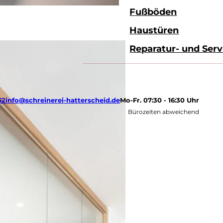
Fußböden
Haustüren
Reparatur- und Serv
52
info@schreinerei-hatterscheid.de
Mo-Fr. 07:30 - 16:30 Uhr
Bürozeiten abweichend