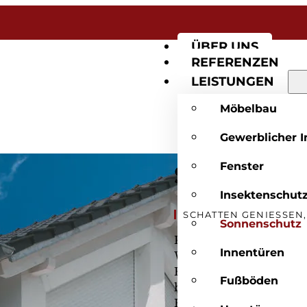
ÜBER UNS
REFERENZEN
LEISTUNGEN
Möbelbau
Gewerblicher 
Fenster
Sonnensch
Insektenschut
SCHATTEN GENIESSEN, 
Sonnenschutz
Perfekte Lichtsteuerung
Innentüren
Wir bieten individuelle
Rollos, Zip-Screens ode
Fußböden
blendender Sonne und Ü
Energieeffizienz bei –