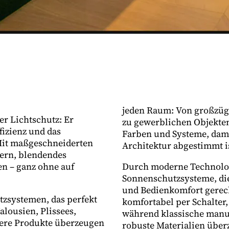
jeden Raum: Von großzü
er Lichtschutz: Er
zu gewerblichen Objekten.
fizienz und das
Farben und Systeme, dami
Mit maßgeschneiderten
Architektur abgestimmt i
uern, blendendes
en – ganz ohne auf
Durch moderne Technolog
Sonnenschutzsysteme, die
und Bedienkomfort gerech
tzsystemen, das perfekt
komfortabel per Schalter
alousien, Plissees,
während klassische manu
sere Produkte überzeugen
robuste Materialien über