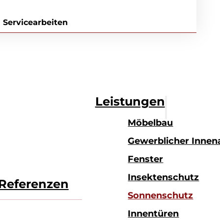
ll gelöst.
 Servicearbeiten
aren
Leistungen
Möbelbau
Gewerblicher Inne
Fenster
Insektenschutz
Referenzen
Sonnenschutz
Innentüren