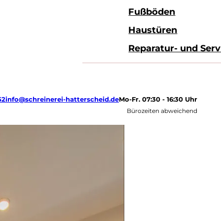
Fußböden
Haustüren
Reparatur- und Serv
52
info@schreinerei-hatterscheid.de
Mo-Fr. 07:30 - 16:30 Uhr
Bürozeiten abweichend