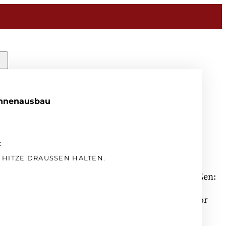
Innenausbau
utz nach Maß
z
HITZE DRAUSSEN HALTEN.
 für Fenster, Türen & Fassaden ob innen oder außen:
 Sonnenschutzlösungen wie Plissees, Raffstores,
r Markisen. Unsere Systeme schützen nicht nur vor
berhitzung, sondern tragen auch zur
 ganz nach Maß und abgestimmt auf Ihre Wünsche.