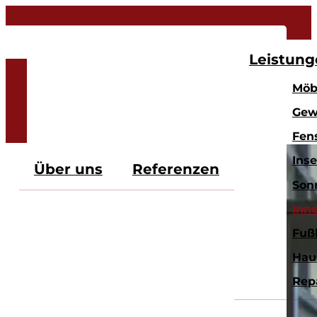
Leistung
Möb
Gew
Fen
Ins
Über uns
Referenzen
Son
Inn
Fuß
Hau
Rep