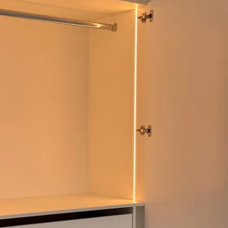
Im Auel 54b | 53783 Eitorf
02243 - 37