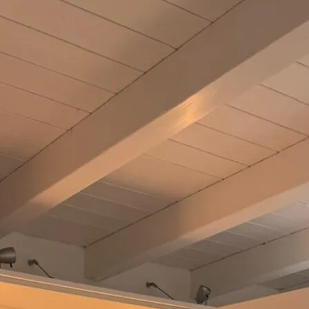
Haustüren
Reparatur- und
NEWS
JOBS
KONTAKT
Über uns