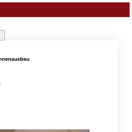
Innenausbau
z